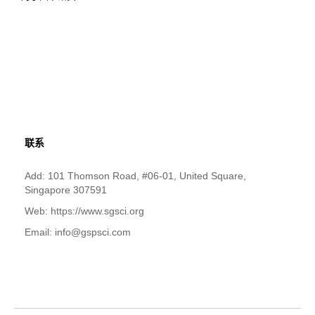
联系
Add: 101 Thomson Road, #06-01, United Square,
Singapore 307591
Web: https://www.sgsci.org
Email: info@gspsci.com