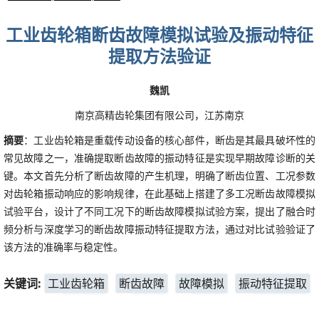
工业齿轮箱断齿故障模拟试验及振动特征
提取方法验证
魏凯
南京高精齿轮集团有限公司，江苏南京
摘要
：工业齿轮箱是重载传动设备的核心部件，断齿是其最具破坏性的
常见故障之一，准确提取断齿故障的振动特征是实现早期故障诊断的关
键。本文首先分析了断齿故障的产生机理，明确了断齿位置、工况参数
对齿轮箱振动响应的影响规律，在此基础上搭建了多工况断齿故障模拟
试验平台，设计了不同工况下的断齿故障模拟试验方案，提出了融合时
频分析与深度学习的断齿故障振动特征提取方法，通过对比试验验证了
该方法的准确率与稳定性。
关键词:
工业齿轮箱
断齿故障
故障模拟
振动特征提取