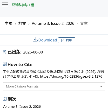
环球科学与工程
主页
档案
Volume 3, Issue 2, 2026
文章
/
/
/
Download
PDF
已出版
2026-06-30
How to Cite
工业齿轮箱断齿故障模拟试验及振动特征提取方法验证. (2026).
环球
科学与工程
,
3
(2), 41-45.
https://doi.org/10.62836/gse.v3i2.1276
More Citation Formats
期次
Volume 3, Issue 2, 2026