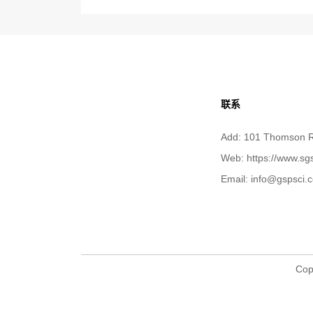
联系
Add: 101 Thomson R
Web: https://www.sgs
Email: info@gspsci.
Cop