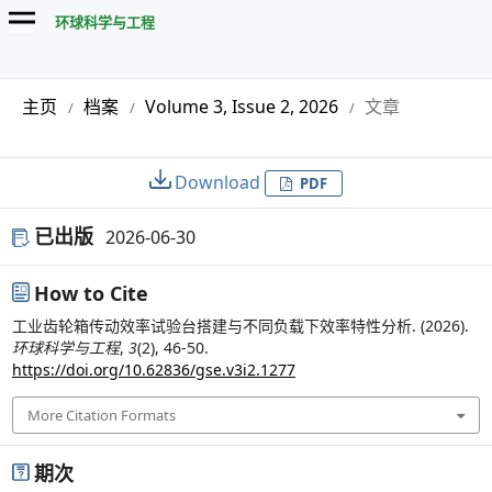
环球科学与工程
主页
档案
Volume 3, Issue 2, 2026
文章
/
/
/
Download
PDF
已出版
2026-06-30
How to Cite
工业齿轮箱传动效率试验台搭建与不同负载下效率特性分析. (2026).
环球科学与工程
,
3
(2), 46-50.
https://doi.org/10.62836/gse.v3i2.1277
More Citation Formats
期次