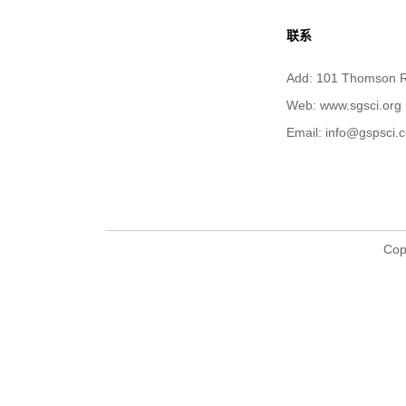
联系
Add: 101 Thomson R
Web: www.sgsci.org
Email: info@gspsci.
Cop