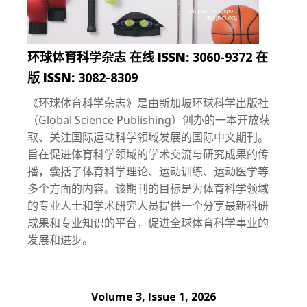
环球体育科学杂志 在线 ISSN:
3060-9372
在
版 ISSN:
3082-8309
《环球体育科学杂志》是由新加坡环球科学出版社
（Global Science Publishing）创办的一本开放获
取、关注国际运动科学领域发展的国际中文期刊。
旨在促进体育科学领域的学术交流与研究成果的传
播，囊括了体育科学理论、运动训练、运动医学等
多个方面的内容。该期刊的目标是为体育科学领域
的专业人士和学术研究人员提供一个分享最新科研
成果和专业知识的平台，促进全球体育科学事业的
发展和进步。
Volume 3, Issue 1, 2026