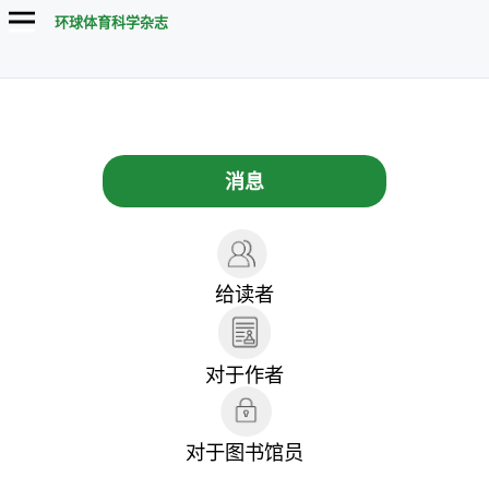
环球体育科学杂志
消息
给读者
对于作者
对于图书馆员