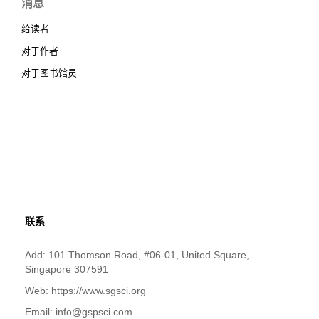
消息
给读者
对于作者
对于图书馆员
联系
Add: 101 Thomson Road, #06-01, United Square,
Singapore 307591
Web: https://www.sgsci.org
Email: info@gspsci.com